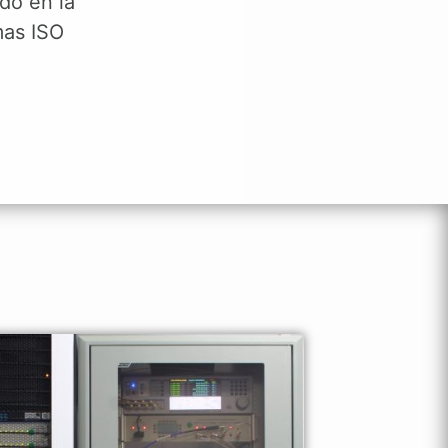
do en la
mas ISO