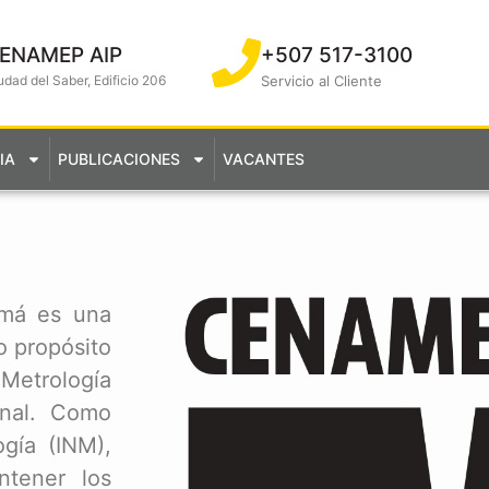
ENAMEP AIP
+507 517-3100
udad del Saber, Edificio 206
Servicio al Cliente
IA
PUBLICACIONES
VACANTES
amá es una
o propósito
 Metrología
onal. Como
ogía (INM),
ntener los