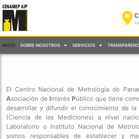
C
Ci
INICIO
SOBRE NOSOTROS
SERVICIOS
TRANSPARENC
El Centro Nacional de Metrología de Pan
A
sociación de
I
nterés
P
úblico que tiene com
desarrollar y difundir el conocimiento de la
(Ciencia de las Mediciones) a nivel naci
Laboratorio o Instituto Nacional de Metrol
somos responsables de establecer y ma