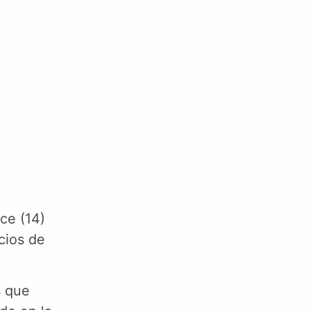
ce (14)
cios de
s que