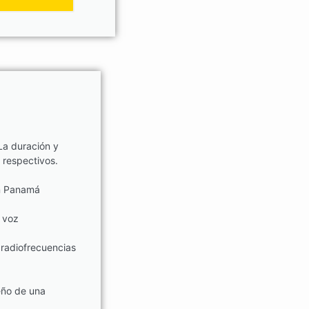
La duración y
 respectivos.
en Panamá
 voz
radiofrecuencias
eño de una