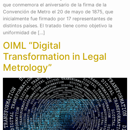
que conmemora el aniversario de la firma de la
Convención de Metro el 20 de mayo de 1875, que
inicialmente fue firmado por 17 representantes de
distintos países. El tratado tiene como objetivo la
uniformidad de […]
OIML “Digital
Transformation in Legal
Metrology”