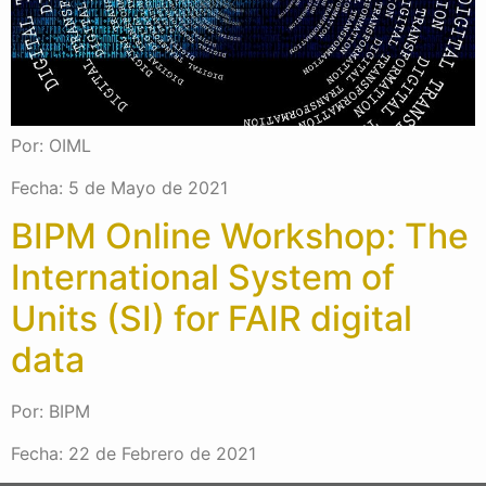
Por: OIML
Fecha: 5 de Mayo de 2021
BIPM Online Workshop: The
International System of
Units (SI) for FAIR digital
data
Por: BIPM
Fecha: 22 de Febrero de 2021