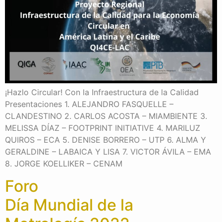
¡Hazlo Circular! Con la Infraestructura de la Calidad
Presentaciones 1. ALEJANDRO FASQUELLE –
CLANDESTINO 2. CARLOS ACOSTA – MIAMBIENTE 3.
MELISSA DÍAZ – FOOTPRINT INITIATIVE 4. MARILUZ
QUIROS – ECA 5. DENISE BORRERO – UTP 6. ALMA Y
GERALDINE – LABAICA Y LISA 7. VICTOR ÁVILA – EMA
8. JORGE KOELLIKER – CENAM
Foro
Día Mundial de la