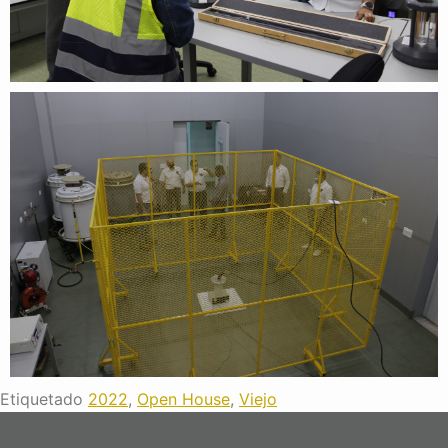
Etiquetado
2022
,
Open House
,
Viejo