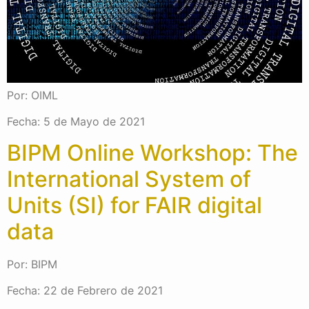
Por: OIML
Fecha: 5 de Mayo de 2021
BIPM Online Workshop: The
International System of
Units (SI) for FAIR digital
data
Por: BIPM
Fecha: 22 de Febrero de 2021