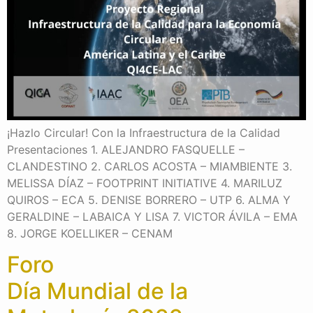
¡Hazlo Circular! Con la Infraestructura de la Calidad
Presentaciones 1. ALEJANDRO FASQUELLE –
CLANDESTINO 2. CARLOS ACOSTA – MIAMBIENTE 3.
MELISSA DÍAZ – FOOTPRINT INITIATIVE 4. MARILUZ
QUIROS – ECA 5. DENISE BORRERO – UTP 6. ALMA Y
GERALDINE – LABAICA Y LISA 7. VICTOR ÁVILA – EMA
8. JORGE KOELLIKER – CENAM
Foro
Día Mundial de la