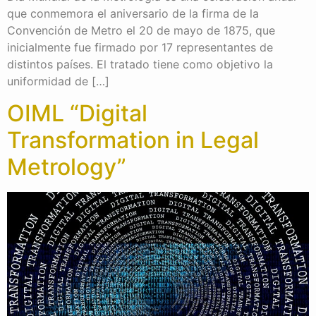
que conmemora el aniversario de la firma de la
Convención de Metro el 20 de mayo de 1875, que
inicialmente fue firmado por 17 representantes de
distintos países. El tratado tiene como objetivo la
uniformidad de […]
OIML “Digital
Transformation in Legal
Metrology”